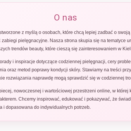
O nas
stworzone z myślą o osobach, które chcą lepiej zadbać o swoj
 zabiegi pielęgnacyjne. Nasza strona skupia się na tematyce u
szych trendów beauty, które cieszą się zainteresowaniem w Kiel
orady i inspiracje dotyczące codziennej pielęgnacji, cery prob
ia oraz metod poprawy kondycji skóry. Stawiamy na treści prz
jakie rozwiązania naprawdę mogą sprawdzić się w codziennej tro
biecej, nowoczesnej i wartościowej przestrzeni online, w której
arakterem. Chcemy inspirować, edukować i pokazywać, że świa
a i dopasowana do indywidualnych potrzeb.