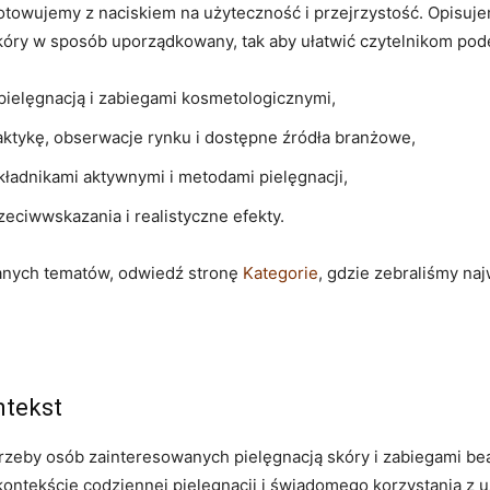
otowujemy z naciskiem na użyteczność i przejrzystość. Opisuj
 skóry w sposób uporządkowany, tak aby ułatwić czytelnikom p
pielęgnacją i zabiegami kosmetologicznymi,
aktykę, obserwacje rynku i dostępne źródła branżowe,
ładnikami aktywnymi i metodami pielęgnacji,
ciwwskazania i realistyczne efekty.
wanych tematów, odwiedź stronę
Kategorie
, gdzie zebraliśmy na
ntekst
trzeby osób zainteresowanych pielęgnacją skóry i zabiegami be
kontekście codziennej pielęgnacji i świadomego korzystania z 