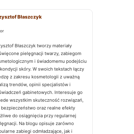
zysztof Błaszczyk
or
zysztof Błaszczyk tworzy materiały
święcone pielęgnacji twarzy, zabiegom
smetologicznym i świadomemu podejściu
kondycji skóry. W swoich tekstach łączy
edzę z zakresu kosmetologii z uważną
lizą trendów, opinii specjalistów i
świadczeń gabinetowych. Interesuje go
zede wszystkim skuteczność rozwiązań,
h bezpieczeństwo oraz realne efekty
żliwe do osiągnięcia przy regularnej
elęgnacji. Na blogu opisuje zarówno
ularne zabiegi odmładzające, jak i