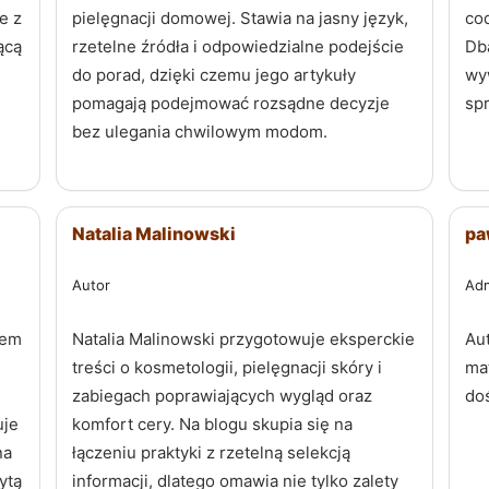
e z
pielęgnacji domowej. Stawia na jasny język,
co
ącą
rzetelne źródła i odpowiedzialne podejście
Dba
do porad, dzięki czemu jego artykuły
wy
pomagają podejmować rozsądne decyzje
sp
bez ulegania chwilowym modom.
Natalia Malinowski
pa
Autor
Adm
iem
Natalia Malinowski przygotowuje eksperckie
Au
treści o kosmetologii, pielęgnacji skóry i
mat
zabiegach poprawiających wygląd oraz
do
uje
komfort cery. Na blogu skupia się na
na
łączeniu praktyki z rzetelną selekcją
ytą
informacji, dlatego omawia nie tylko zalety