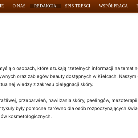
IE
O NAS
REDAKCJA
SPIS TREŚCI
WSPÓŁPRACA
yślą o osobach, które szukają rzetelnych informacji na temat 
ywnych oraz zabiegów beauty dostępnych w Kielcach. Naszym c
tualnej wiedzy z zakresu pielęgnacji skóry.
ażliwej, przebarwień, nawilżania skóry, peelingów, mezoterapii,
 artykuły były pomocne zarówno dla osób rozpoczynających świad
egów kosmetologicznych.