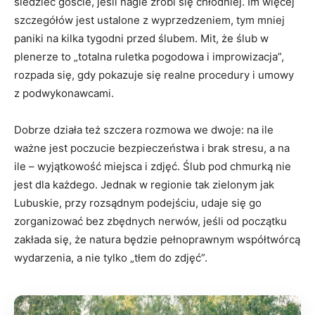
siedzieć goście, jeśli nagle zrobi się chłodniej. Im więcej
szczegółów jest ustalone z wyprzedzeniem, tym mniej
paniki na kilka tygodni przed ślubem. Mit, że ślub w
plenerze to „totalna ruletka pogodowa i improwizacja”,
rozpada się, gdy pokazuje się realne procedury i umowy
z podwykonawcami.
Dobrze działa też szczera rozmowa we dwoje: na ile
ważne jest poczucie bezpieczeństwa i brak stresu, a na
ile – wyjątkowość miejsca i zdjęć. Ślub pod chmurką nie
jest dla każdego. Jednak w regionie tak zielonym jak
Lubuskie, przy rozsądnym podejściu, udaje się go
zorganizować bez zbędnych nerwów, jeśli od początku
zakłada się, że natura będzie pełnoprawnym współtwórcą
wydarzenia, a nie tylko „tłem do zdjęć”.