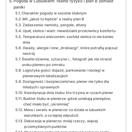
Pogoda w Lubuskiem: realne ryzyko i plan B zamiast
paniki
Charakter pogody w sezonie ślubnym
Mit „jakoś to będzie” a realny plan B
Zadaszenia: namioty, pergole, altany
Upał, słońce i wiatr: niewidzialni przeciwnicy komfortu
Temperatura wieczorem: zachód słońca to nie koniec
dnia
Owady, alergie i inne „drobiazgi”, które potrafią popsuć
nastrój
Światło dzienne, sztuczne i… fotograf: jak nie stracić
uroku pleneru po zmroku
Logistyka gości: dojazd, parkowanie i noclegi w
plenerowych lokalizacjach
Dostępność i bezpieczeństwo: plener nie tylko dla
młodych i sprawnych
Koordynacja dnia ślubu: kto trzyma w ryzach plener
Budżet ślubu w plenerze: gdzie uciekają pieniądze,
choć miało być „skromniej”
Menu i serwis w plenerze: co działa w lubuskich
warunkach, a co lepiej odpuścić
Dekoracje w plenerze: mniej rzeczy, więcej
przemyślanych punktów