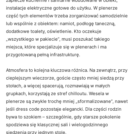
zaplecze kuchenne i sanitarne wbudowane w obiekt,
instalacje elektryczne gotowe do użytku. W plenerze
część tych elementów trzeba zorganizować samodzielnie
lub wspólnie z obiektem: namiot, podłogę taneczną,
dodatkowe toalety, oświetlenie. Kto oczekuje
„wszystkiego w pakiecie”, musi poszukać takiego
miejsca, które specjalizuje się w plenerach i ma
przygotowaną pełną infrastrukturę.
Atmosfera to kolejna kluczowa różnica. Na zewnątrz, przy
cieplejszym wieczorze, goście często mniej siedzą przy
stołach, a więcej spacerują, rozmawiają w małych
grupkach, korzystają ze stref chilloutu. Wesela w
plenerze są zwykle trochę mniej „sformalizowane”, nawet
jeśli dress code pozostaje elegancki. Dla części rodzin
bywa to szokiem – szczególnie, gdy starsze pokolenie
spodziewa się klasycznej sali i wielogodzinnego
siedzenia przy jednym stole.