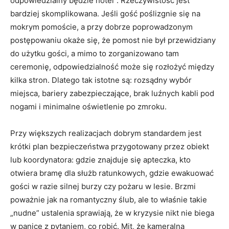
odpowiedzialny będzie hotel”. Rzeczywistość jest
bardziej skomplikowana. Jeśli gość poślizgnie się na
mokrym pomoście, a przy dobrze poprowadzonym
postępowaniu okaże się, że pomost nie był przewidziany
do użytku gości, a mimo to zorganizowano tam
ceremonię, odpowiedzialność może się rozłożyć między
kilka stron. Dlatego tak istotne są: rozsądny wybór
miejsca, bariery zabezpieczające, brak luźnych kabli pod
nogami i minimalne oświetlenie po zmroku.
Przy większych realizacjach dobrym standardem jest
krótki plan bezpieczeństwa przygotowany przez obiekt
lub koordynatora: gdzie znajduje się apteczka, kto
otwiera bramę dla służb ratunkowych, gdzie ewakuować
gości w razie silnej burzy czy pożaru w lesie. Brzmi
poważnie jak na romantyczny ślub, ale to właśnie takie
„nudne” ustalenia sprawiają, że w kryzysie nikt nie biega
w panice z pytaniem, co robić. Mit, że kameralna