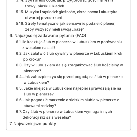
Styl i dress code: jak przygotować gości na realia
trawy, piasku i kładek
Muzyka i sąsiedzi: głośność, cisza nocna i akustyka
otwartej przestrzeni
Strefy tematyczne: jak sensownie podzielić plener,
żeby wszyscy mieli swoją „bazę”
Najczęściej zadawane pytania (FAQ)
Ile kosztuje ślub w plenerze w Lubuskiem w porównaniu
z weselem na sali?
Jak załatwić ślub cywilny w plenerze w Lubuskiem krok
po kroku?
Czy w Lubuskiem da się zorganizować ślub kościelny w
plenerze?
Jak zabezpieczyć się przed pogodą na ślub w plenerze
w Lubuskiem?
Jakie miejsca w Lubuskiem najlepiej sprawdzają się na
ślub w plenerze?
Jak pogodzić marzenie o sielskim ślubie w plenerze z
obawami rodziny?
Czy ślub w plenerze w Lubuskiem wymaga innych
dekoracji niż sala weselna?
Najważniejsze punkty