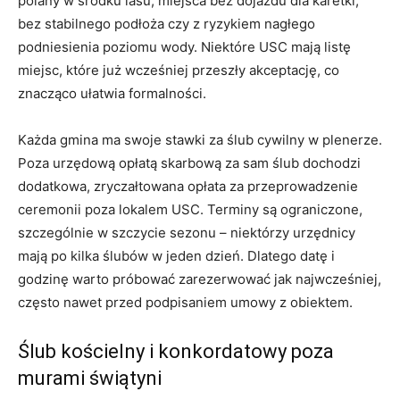
polany w środku lasu, miejsca bez dojazdu dla karetki,
bez stabilnego podłoża czy z ryzykiem nagłego
podniesienia poziomu wody. Niektóre USC mają listę
miejsc, które już wcześniej przeszły akceptację, co
znacząco ułatwia formalności.
Każda gmina ma swoje stawki za ślub cywilny w plenerze.
Poza urzędową opłatą skarbową za sam ślub dochodzi
dodatkowa, zryczałtowana opłata za przeprowadzenie
ceremonii poza lokalem USC. Terminy są ograniczone,
szczególnie w szczycie sezonu – niektórzy urzędnicy
mają po kilka ślubów w jeden dzień. Dlatego datę i
godzinę warto próbować zarezerwować jak najwcześniej,
często nawet przed podpisaniem umowy z obiektem.
Ślub kościelny i konkordatowy poza
murami świątyni